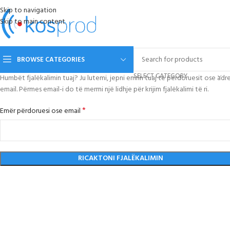
Skip to navigation
Skip to main content
BROWSE CATEGORIES
SELECT CATEGORY
Humbët fjalëkalimin tuaj? Ju lutemi, jepni emrin tuaj të përdoruesit ose adr
email. Përmes email-i do të merrni një lidhje për krijim fjalëkalimi të ri.
*
Emër përdoruesi ose email
RICAKTONI FJALËKALIMIN