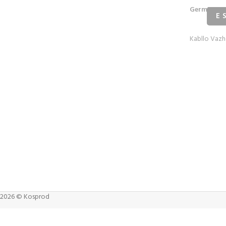
Germany ty
swit
Kabllo Vazh
2026 © Kosprod