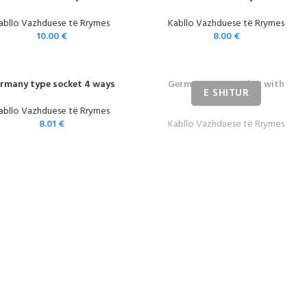
abllo Vazhduese të Rrymes
Kabllo Vazhduese të Rrymes
10.00
€
8.00
€
rmany type socket 4 ways
Germany type socket with
switch 6ways
abllo Vazhduese të Rrymes
8.01
€
Kabllo Vazhduese të Rrymes