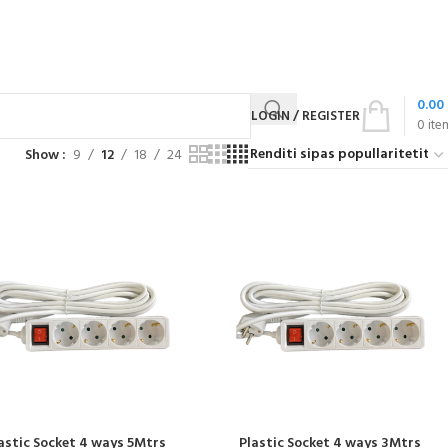
0.00
LOGIN / REGISTER
0
ite
Show
9
12
18
24
astic Socket 4 ways 5Mtrs
Plastic Socket 4 ways 3Mtrs