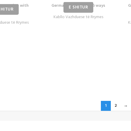
pe socket with
Germany type socket 6 ways
G
ch 6ways
Kabllo Vazhduese të Rrymes
duese të Rrymes
K
1
2
→