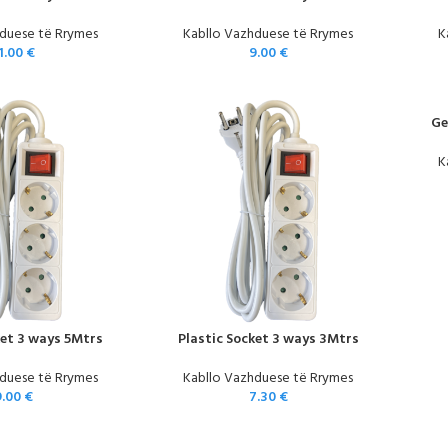
duese të Rrymes
Kabllo Vazhduese të Rrymes
K
1.00
€
9.00
€
Ge
K
ket 3 ways 5Mtrs
Plastic Socket 3 ways 3Mtrs
duese të Rrymes
Kabllo Vazhduese të Rrymes
9.00
€
7.30
€