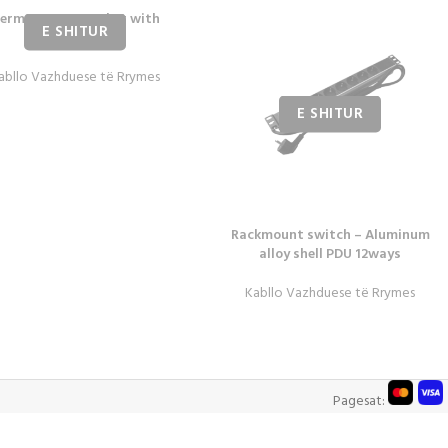
ermany type socket with
switch 6ways
abllo Vazhduese të Rrymes
Rackmount switch – Aluminum
alloy shell PDU 12ways
Kabllo Vazhduese të Rrymes
Pagesat: