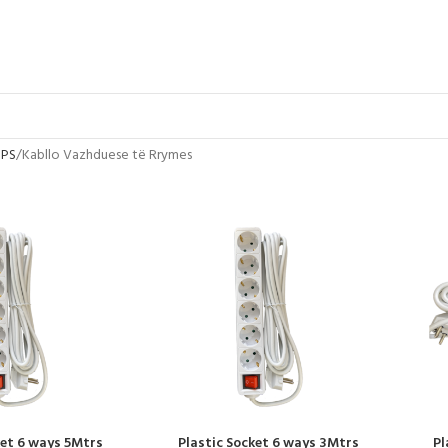
UPS
Kabllo Vazhduese të Rrymes
ket 6 ways 5Mtrs
Plastic Socket 6 ways 3Mtrs
Pl