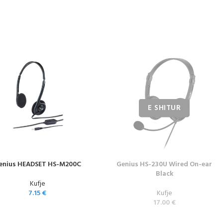
enius HEADSET HS-M200C
Genius HS-230U Wired On-ear
Black
Kufje
7.15
€
Kufje
17.00
€