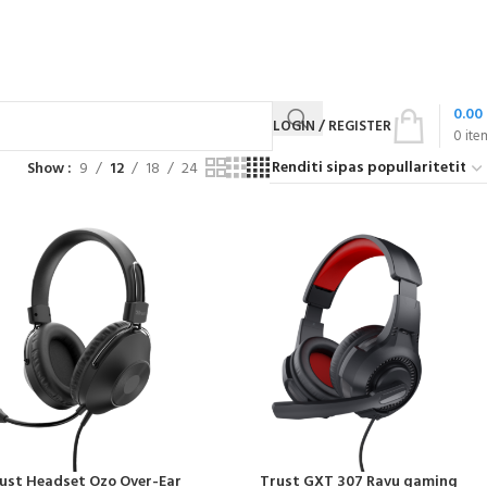
0.00
LOGIN / REGISTER
0
ite
Show
9
12
18
24
ust Headset Ozo Over-Ear
Trust GXT 307 Ravu gaming