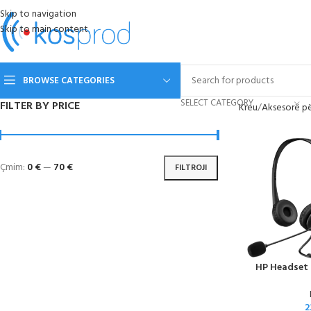
Skip to navigation
Skip to main content
BROWSE CATEGORIES
SELECT CATEGORY
FILTER BY PRICE
Kreu
Aksesorë p
Çmim:
0 €
—
70 €
FILTROJI
HP Headset 
2