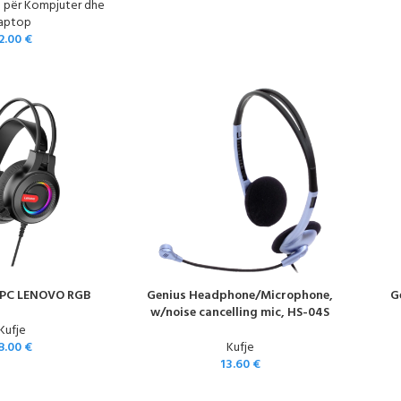
 për Kompjuter dhe
aptop
2.00
€
 PC LENOVO RGB
Genius Headphone/Microphone,
G
w/noise cancelling mic, HS-04S
Kufje
8.00
€
Kufje
13.60
€