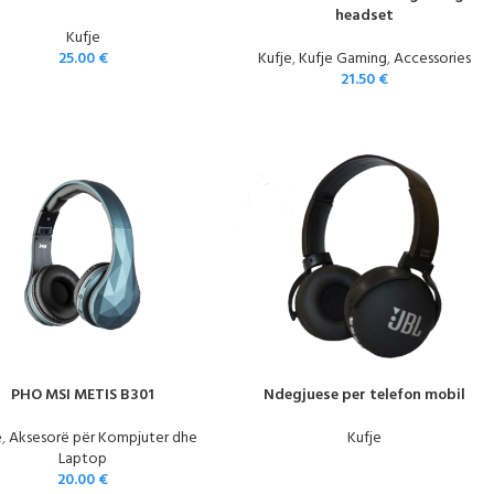
headset
Kufje
25.00
€
Kufje
,
Kufje Gaming
,
Accessories
21.50
€
PHO MSI METIS B301
Ndegjuese per telefon mobil
e
,
Aksesorë për Kompjuter dhe
Kufje
Laptop
20.00
€