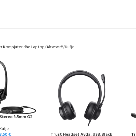
ër Kompjuter dhe Laptop
Aksesorë
Kufje
Stereo 3.5mm G2
Kufje
3.50
€
Trust Headset Ayda, USB,Black
Tr