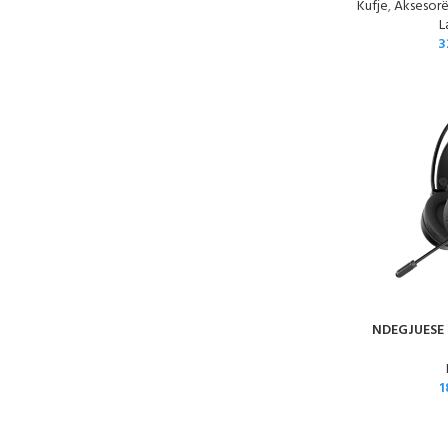
Kufje
,
Aksesorë
L
3
NDEGJUESE
1