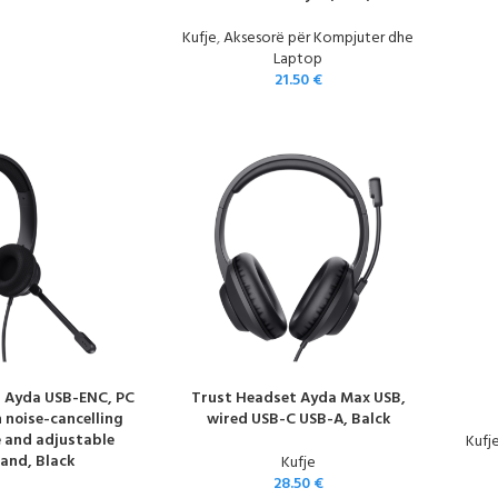
Kufje
,
Aksesorë për Kompjuter dhe
Laptop
21.50
€
 Ayda USB-ENC, PC
Trust Headset Ayda Max USB,
 noise-cancelling
wired USB-C USB-A, Balck
 and adjustable
Kufj
and, Black
Kufje
28.50
€