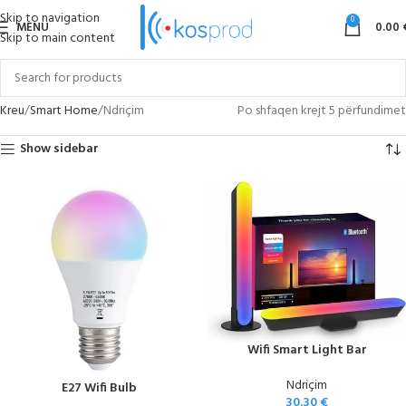
Skip to navigation
0
MENU
0.00
Skip to main content
Kreu
Smart Home
Ndriçim
Po shfaqen krejt 5 përfundimet
Show sidebar
Wifi Smart Light Bar
Ndriçim
E27 Wifi Bulb
30.30
€