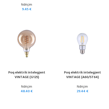
Ndriçim
9.45
€
Poq elektrik intelegjent
Poq elektrik intelegjent
VINTAGE (G125)
VINTAGE (A60/ST64)
Ndriçim
Ndriçim
48.40
€
29.44
€