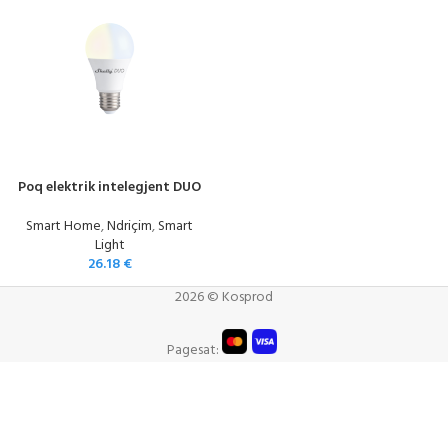
Poq elektrik intelegjent DUO
Smart Home
,
Ndriçim
,
Smart
Light
26.18
€
2026 © Kosprod
Pagesat: