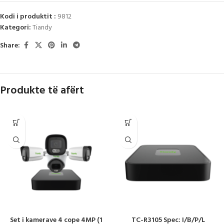
Kodi i produktit :
9812
Kategori:
Tiandy
Share:
Produkte të afërt
Set i kamerave 4 cope 4MP (1
TC-R3105 Spec: I/B/P/L