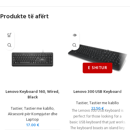
Produkte të afërt
Lenovo Keyboard 160, Wired,
Lenovo 300 USB Keyboard
Black
Tastier
,
Tastier me kabllo
Tastier
,
Tastier me kabllo
,
22.50
€
The Lenovo 300 USB Keyboard is
Aksesorë për Kompjuter dhe
perfect for those looking for a
Laptop
basic USB keyboard that just works.
17.00
€
The keyboard boasts an island key