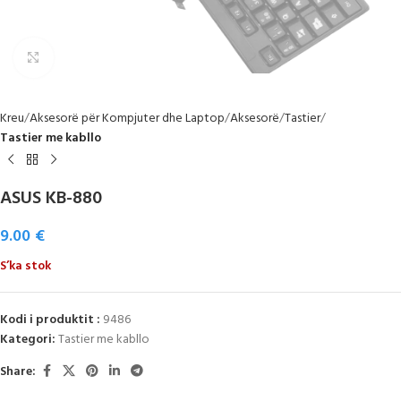
Click to enlarge
Kreu
Aksesorë për Kompjuter dhe Laptop
Aksesorë
Tastier
Tastier me kabllo
ASUS KB-880
9.00
€
S’ka stok
Kodi i produktit :
9486
Kategori:
Tastier me kabllo
Share: