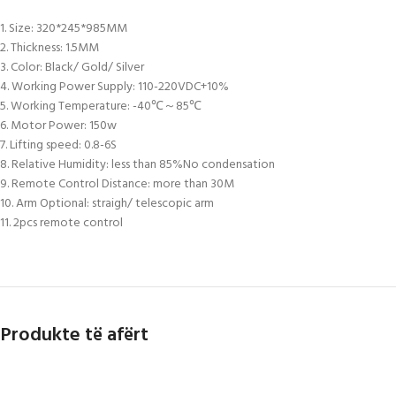
1. Size: 320*245*985MM
2. Thickness: 1.5MM
3. Color: Black/ Gold/ Silver
4. Working Power Supply: 110-220VDC+10%
5. Working Temperature: -40℃～85℃
6. Motor Power: 150w
7. Lifting speed: 0.8-6S
8. Relative Humidity: less than 85%No condensation
9. Remote Control Distance: more than 30M
10. Arm Optional: straigh/ telescopic arm
11. 2pcs remote control
Produkte të afërt