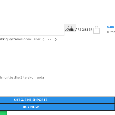
0.00
LOGIN / REGISTER
0
ite
rking System
Boom Barier
ah ngritës dhe 2 telekomanda
SHTOJE NË SHPORTË
BUY NOW
P