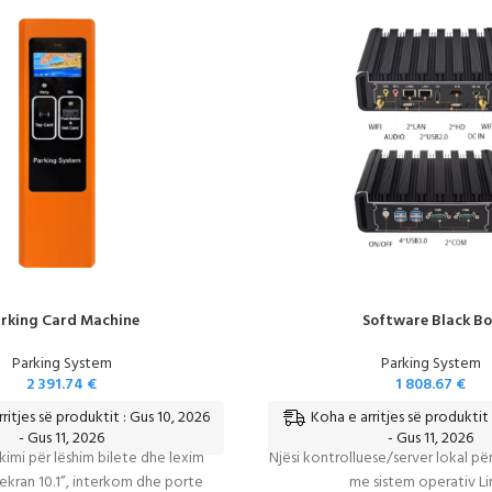
rking Card Machine
Software Black Bo
Parking System
Parking System
2 391.74
€
1 808.67
€
ritjes së produktit : Gus 10, 2026
Koha e arritjes së produktit 
- Gus 11, 2026
- Gus 11, 2026
kimi për lëshim bilete dhe lexim
Njësi kontrolluese/server lokal për
ekran 10.1”, interkom dhe porte
me sistem operativ Li