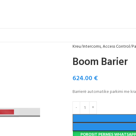
Kreu
Intercoms, Access Control
Pa
Boom Barier
624.00
€
Barrierë automatike parkimi me kr
POROSIT PERMES WHATSAP