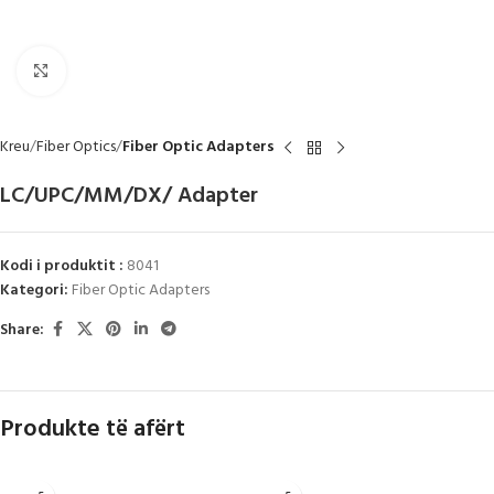
Click to enlarge
Kreu
Fiber Optics
Fiber Optic Adapters
LC/UPC/MM/DX/ Adapter
Kodi i produktit :
8041
Kategori:
Fiber Optic Adapters
Share:
Produkte të afërt