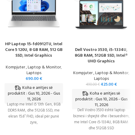
HP Laptop 15-fd0912TU, Intel
Core 5 120U, 8 GB RAM, 512 GB
Dell Vostro 3530, i5-1334U,
SSD, Intel Graphics
8GB RAM, 512GB SSD, Intel®
UHD Graphics
Kompjuter , Laptop & Monitor
,
Laptops
Kompjuter , Laptop & Monitor
,
690.00
€
Laptops
425.00
€
490.00
€
Koha e arritjes së
Koha e arritjes së
produktit : Gus 10, 2026 - Gus
11, 2026
produktit : Gus 10, 2026 - Gus
Laptop me Intel i5 13th Gen, 8GB
11, 2026
Dell Vostro 3530 është laptop
DDR5 RAM, dhe 512GB SSD, me
biznesi i shpejtë dhe i besueshëm,
ekran 15.6” FHD, ideal për punë
me Intel Core i5-1334U, 8GB RAM
zyre,
dhe 512GB SSD