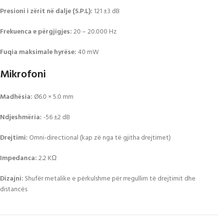
Presioni i zërit në dalje (S.P.L):
121 ±3 dB
Frekuenca e përgjigjes:
20 – 20.000 Hz
Fuqia maksimale hyrëse:
40 mW
Mikrofoni
Madhësia:
Ø6.0 × 5.0 mm
Ndjeshmëria:
-56 ±2 dB
Drejtimi:
Omni-directional (kap zë nga të gjitha drejtimet)
Impedanca:
2.2 KΩ
Dizajni:
Shufër metalike e përkulshme për rregullim të drejtimit dhe
distancës