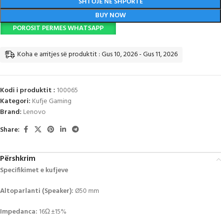
SHTOJE NË SHPORTË
BUY NOW
POROSIT PERMES WHATSAPP
Koha e arritjes së produktit : Gus 10, 2026 - Gus 11, 2026
Kodi i produktit :
100065
Kategori:
Kufje Gaming
Brand:
Lenovo
Share:
Përshkrim
Specifikimet e kufjeve
Altoparlanti (Speaker):
Ø50 mm
Impedanca:
16Ω ±15%