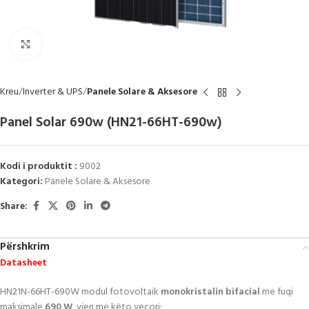
Click to enlarge
Kreu
Inverter & UPS
Panele Solare & Aksesore
Panel Solar 690w (HN21-66HT-690w)
Kodi i produktit :
9002
Kategori:
Panele Solare & Aksesore
Share:
Përshkrim
Datasheet
HN21N-66HT-690W modul fotovoltaik
monokristalin bifacial
me fuqi
maksimale
690 W
, vjen me këto veçori: