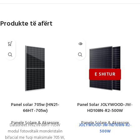
Produkte të afërt
Panel solar 705w (HN21-
Panel Solar JOLYWOOD-JW-
66HT-705w)
HD108N-R2-500W
Panele Solare & Aksesore
Panele Solare & Aksesore
Datasheet HN21N-66HT-705W
JOLYWOOD-JW-HD108N-R2-
modul fotovoltaik monokristalin
500W
bifacial me fuqi maksimale 705 W,