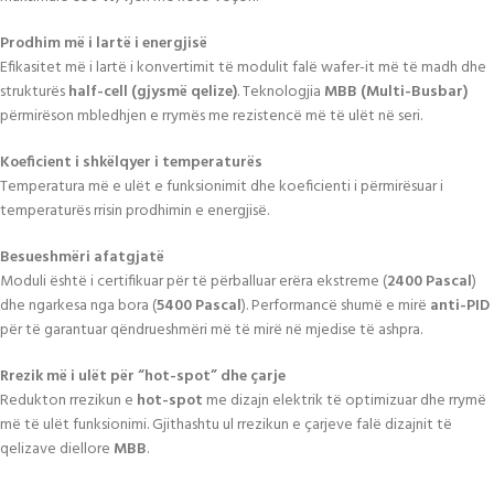
Prodhim më i lartë i energjisë
Efikasitet më i lartë i konvertimit të modulit falë wafer-it më të madh dhe
strukturës
half-cell (gjysmë qelize)
. Teknologjia
MBB (Multi-Busbar)
përmirëson mbledhjen e rrymës me rezistencë më të ulët në seri.
Koeficient i shkëlqyer i temperaturës
Temperatura më e ulët e funksionimit dhe koeficienti i përmirësuar i
temperaturës rrisin prodhimin e energjisë.
Besueshmëri afatgjatë
Moduli është i certifikuar për të përballuar erëra ekstreme (
2400 Pascal
)
dhe ngarkesa nga bora (
5400 Pascal
). Performancë shumë e mirë
anti-PID
për të garantuar qëndrueshmëri më të mirë në mjedise të ashpra.
Rrezik më i ulët për “hot-spot” dhe çarje
Redukton rrezikun e
hot-spot
me dizajn elektrik të optimizuar dhe rrymë
më të ulët funksionimi. Gjithashtu ul rrezikun e çarjeve falë dizajnit të
qelizave diellore
MBB
.