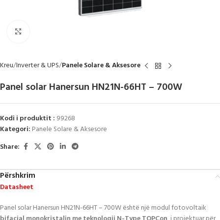
Click to enlarge
Kreu
Inverter & UPS
Panele Solare & Aksesore
Panel solar Hanersun HN21N-66HT – 700W
Kodi i produktit :
99268
Kategori:
Panele Solare & Aksesore
Share:
Përshkrim
Datasheet
Panel solar Hanersun HN21N-66HT – 700W është një modul fotovoltaik
bifacial monokristalin me teknologji N-Type TOPCon
, i projektuar për