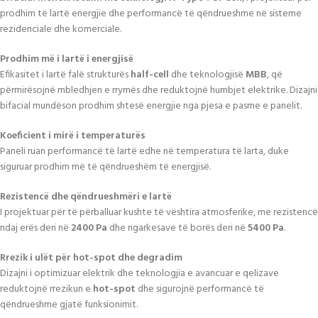
prodhim të lartë energjie dhe performancë të qëndrueshme në sisteme
rezidenciale dhe komerciale.
Prodhim më i lartë i energjisë
Efikasitet i lartë falë strukturës
half-cell
dhe teknologjisë
MBB
, që
përmirësojnë mbledhjen e rrymës dhe reduktojnë humbjet elektrike. Dizajni
bifacial mundëson prodhim shtesë energjie nga pjesa e pasme e panelit.
Koeficient i mirë i temperaturës
Paneli ruan performancë të lartë edhe në temperatura të larta, duke
siguruar prodhim më të qëndrueshëm të energjisë.
Rezistencë dhe qëndrueshmëri e lartë
I projektuar për të përballuar kushte të vështira atmosferike, me rezistencë
ndaj erës deri në
2400 Pa
dhe ngarkesave të borës deri në
5400 Pa
.
Rrezik i ulët për hot-spot dhe degradim
Dizajni i optimizuar elektrik dhe teknologjia e avancuar e qelizave
reduktojnë rrezikun e
hot-spot
dhe sigurojnë performancë të
qëndrueshme gjatë funksionimit.