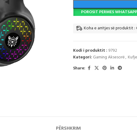
POROSIT PERMES WHATSAP
Koha e arritjes së produktit : 
Kodi i produktit :
9792
Kategori:
Gaming Aksesorë
,
Kufj
Share:
PËRSHKRIM