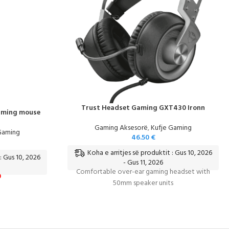
Trust Headset Gaming GXT430 Ironn
aming mouse
Gaming Aksesorë
,
Kufje Gaming
Gaming
46.50
€
Koha e arritjes së produktit : Gus 10, 2026
: Gus 10, 2026
- Gus 11, 2026
Comfortable over-ear gaming headset with
0
50mm speaker units