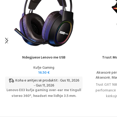
Ndegjuese Lenovo me USB
Trust M
Kufje Gaming
16.50
€
Aksesorë pë
Aksesorë
,
Ma
Koha e arritjes së produktit : Gus 10, 2026
Trust GXT 16
- Gus 11, 2026
Lenovo E03 kufje gaming over-ear me tingull
performancë t
stereo 360°, headset me lidhje 3.5 mm.
kërkojn