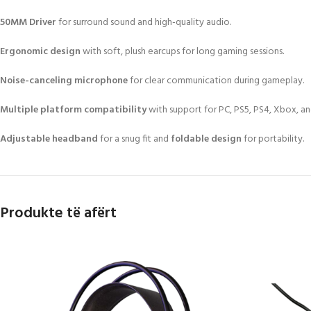
50MM
Driver
for
surround
sound
and
high-quality
audio.
Ergonomic
design
with
soft,
plush
earcups
for
long
gaming
sessions.
Noise-canceling
microphone
for
clear
communication
during
gameplay.
Multiple
platform
compatibility
with
support
for
PC,
PS5,
PS4,
Xbox,
a
Adjustable
headband
for
a
snug
fit
and
foldable
design
for
portability.
Produkte të afërt