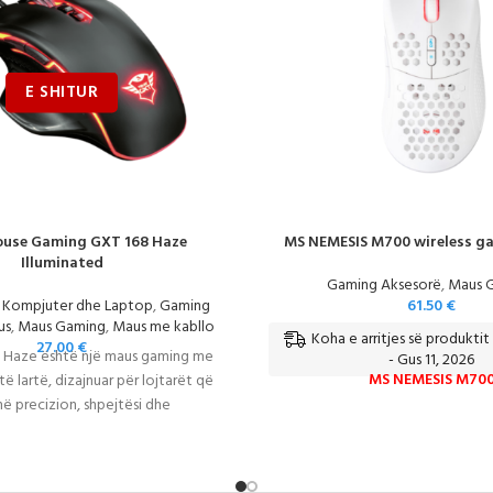
ouse Gaming GXT 168 Haze
MS NEMESIS M700 wireless g
Illuminated
Gaming Aksesorë
,
Maus 
r Kompjuter dhe Laptop
,
Gaming
61.50
€
us
,
Maus Gaming
,
Maus me kabllo
Koha e arritjes së produktit 
27.00
€
8 Haze është një maus gaming me
- Gus 11, 2026
MS NEMESIS M70
ë lartë, dizajnuar për lojtarët që
ë precizion, shpejtësi dhe