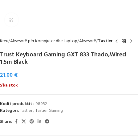
Click to enlarge
Kreu
Aksesorë për Kompjuter dhe Laptop
Aksesorë
Tastier
Trust Keyboard Gaming GXT 833 Thado,Wired
1.5m Black
21.00
€
S’ka stok
Kodi i produktit :
98952
Kategori:
Tastier
,
Tastier Gaming
Share: