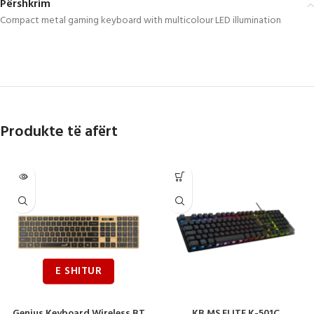
Përshkrim
Compact metal gaming keyboard with multicolour LED illumination
Produkte të afërt
Genius Keyboard Wireless BT
KB MS ELITE K-501C