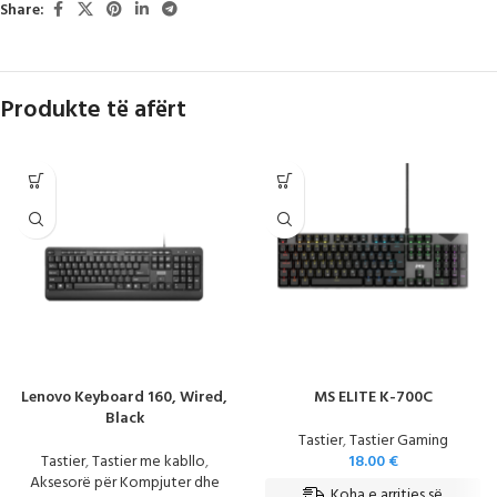
Share:
Produkte të afërt
Lenovo Keyboard 160, Wired,
MS ELITE K-700C
Black
Tastier
,
Tastier Gaming
Tastier
,
Tastier me kabllo
,
18.00
€
Aksesorë për Kompjuter dhe
Koha e arritjes së