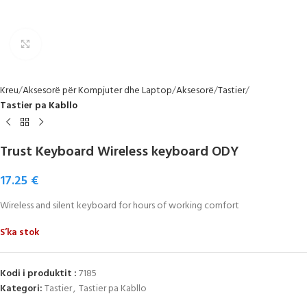
Click to enlarge
Kreu
Aksesorë për Kompjuter dhe Laptop
Aksesorë
Tastier
Tastier pa Kabllo
Trust Keyboard Wireless keyboard ODY
17.25
€
Wireless and silent keyboard for hours of working comfort
S’ka stok
Kodi i produktit :
7185
Kategori:
Tastier
,
Tastier pa Kabllo