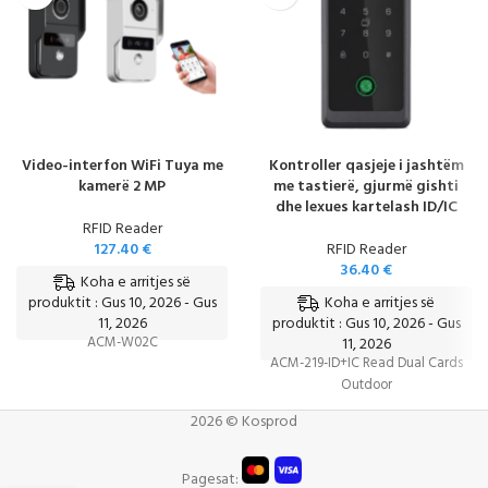
Video-interfon WiFi Tuya me
Kontroller qasjeje i jashtëm
kamerë 2 MP
me tastierë, gjurmë gishti
dhe lexues kartelash ID/IC
RFID Reader
127.40
€
RFID Reader
36.40
€
Koha e arritjes së
Koha e arritjes së
produktit : Gus 10, 2026 - Gus
11, 2026
produktit : Gus 10, 2026 - Gus
ACM-W02C
11, 2026
ACM-219-ID+IC Read Dual Cards
Outdoor
2026 © Kosprod
Pagesat: