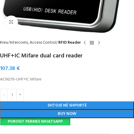
Click to enlarge
Kreu
Intercoms, Access Control
RFID Reader
UHF+IC Mifare dual card reader
107.38
€
ACM219-UHF+IC Mifare
SHTOJE NË SHPORTË
BUY NOW
POROSIT PERMES WHATSAPP