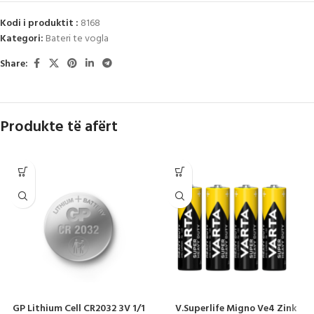
Kodi i produktit :
8168
Kategori:
Bateri te vogla
Share:
Produkte të afërt
GP Lithium Cell CR2032 3V 1/1
V.Superlife Migno Ve4 Zink