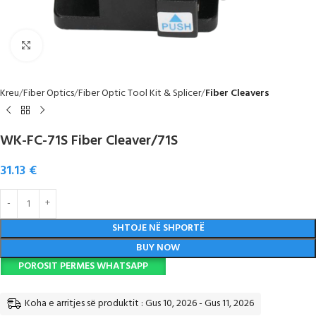
Click to enlarge
Kreu
Fiber Optics
Fiber Optic Tool Kit & Splicer
Fiber Cleavers
WK-FC-71S Fiber Cleaver/71S
31.13
€
SHTOJE NË SHPORTË
BUY NOW
POROSIT PERMES WHATSAPP
Koha e arritjes së produktit : Gus 10, 2026 - Gus 11, 2026