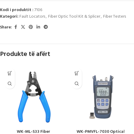
Kodi i produktit :
7106
Kategori:
Fault Locators
,
Fiber Optic Tool Kit & Splicer
,
Fiber Testers
Share:
Produkte të afërt
WK-ML-S33 Fiber
WK-PMVFL-7030 Optical