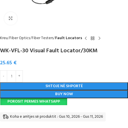
Click to enlarge
Kreu
Fiber Optics
Fiber Testers
Fault Locators
WK-VFL-30 Visual Fault Locator/30KM
25.65
€
SHTOJE NË SHPORTË
BUY NOW
POROSIT PERMES WHATSAPP
Koha e arritjes së produktit : Gus 10, 2026 - Gus 11, 2026