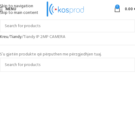
Skip to navigation
0
MENU
0.00
Skip to main content
Kreu
Tiandy
Tiandy IP 2MP CAMERA
S’u gjetën produkte që përputhen me përzgjedhjen tuaj.