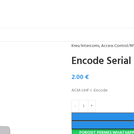
Kreu
Intercoms, Access Control
RF
Encode Seria
2.00
€
ACM-UHF-I -Encode
POROSIT PERMES WHATSAP