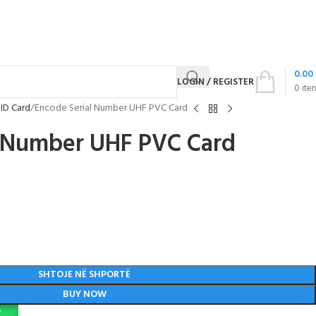
0.00
LOGIN / REGISTER
0
ite
ID Card
Encode Serial Number UHF PVC Card
l Number UHF PVC Card
SHTOJE NË SHPORTË
BUY NOW
P