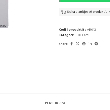
Koha e arritjes së produktit : 
Kodi i produktit :
AR012
Kategori:
RFID Card
Share:
PËRSHKRIM