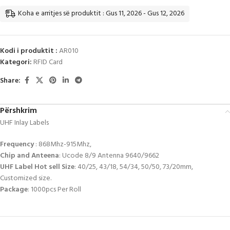
Koha e arritjes së produktit : Gus 11, 2026 - Gus 12, 2026
Kodi i produktit :
AR010
Kategori:
RFID Card
Share:
Përshkrim
UHF Inlay Labels
Frequency
: 868Mhz-915Mhz,
Chip and Anteena
: Ucode 8/9 Antenna 9640/9662
UHF Label Hot sell Size
: 40/25, 43/18, 54/34, 50/50, 73/20mm,
Customized size.
Package
: 1000pcs Per Roll