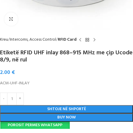
Click to enlarge
Kreu
Intercoms, Access Control
RFID Card
Etiketë RFID UHF inlay 868–915 MHz me çip Ucode
8/9, në rul
2.00
€
ACM-UHF-INLAY
SHTOJE NË SHPORTË
BUY NOW
POROSIT PERMES WHATSAPP