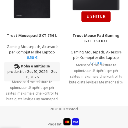
Trust Mousepad GXT 754 L
Trust Mouse Pad Gaming
GXT 758 XXL
Gaming Mousepads
,
Aksesorë
për Kompjuter dhe Laptop
Gaming Mousepads
,
Aksesorë
6.50
€
për Kompjuter dhe Laptop
12.30
€
Mousepad me teksturë të
Koha e arritjes së
optimizuar të sipërfaqes për
produktit : Gus 10, 2026 - Gus
11, 2026
saktësi maksimale dhe kontroll të
Mousepad me teksturë të
butë gjatë lëvizjes. Me madhësi të
optimizuar të sipërfaqes për
madhe
saktësi maksimale dhe kontroll të
butë gjatë lëvizjes. Ky mousepad
është i
2026 © Kosprod
Pagesat: