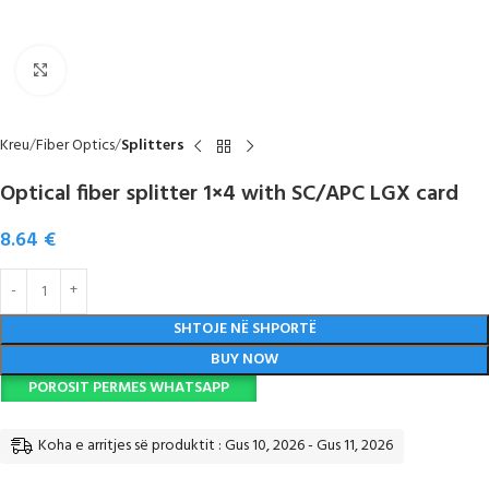
Click to enlarge
Kreu
Fiber Optics
Splitters
Optical fiber splitter 1×4 with SC/APC LGX card
8.64
€
SHTOJE NË SHPORTË
BUY NOW
POROSIT PERMES WHATSAPP
Koha e arritjes së produktit : Gus 10, 2026 - Gus 11, 2026