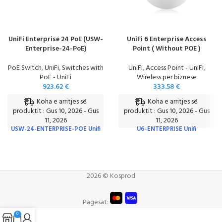
UniFi Enterprise 24 PoE (USW-
UniFi 6 Enterprise Access
Enterprise-24-PoE)
Point ( Without POE )
PoE Switch
,
UniFi
,
Switches with
UniFi
,
Access Point - UniFi
,
PoE - UniFi
Wireless për biznese
923.62
€
333.58
€
Koha e arritjes së
Koha e arritjes së
produktit : Gus 10, 2026 - Gus
produktit : Gus 10, 2026 - Gus
11, 2026
11, 2026
USW-24-ENTERPRISE-POE Unifi
U6-ENTERPRISE Unifi
2026 © Kosprod
Pagesat:
0