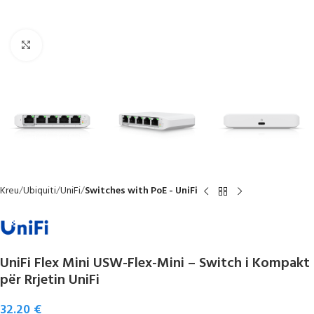
Click to enlarge
Kreu
Ubiquiti
UniFi
Switches with PoE - UniFi
UniFi Flex Mini USW-Flex-Mini – Switch i Kompakt
për Rrjetin UniFi
32.20
€