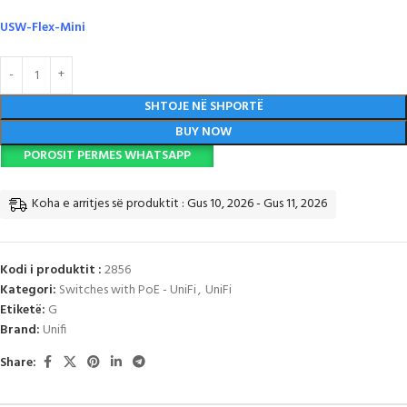
USW-Flex-Mini
SHTOJE NË SHPORTË
BUY NOW
POROSIT PERMES WHATSAPP
Koha e arritjes së produktit : Gus 10, 2026 - Gus 11, 2026
Kodi i produktit :
2856
Kategori:
Switches with PoE - UniFi
,
UniFi
Etiketë:
G
Brand:
Unifi
Share: