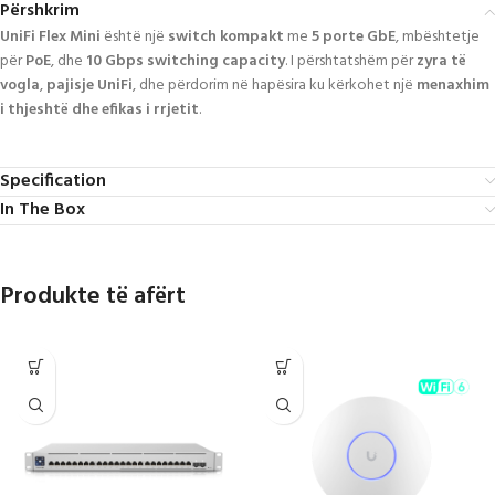
Përshkrim
UniFi Flex Mini
është një
switch kompakt
me
5 porte GbE
, mbështetje
për
PoE
, dhe
10 Gbps switching capacity
. I përshtatshëm për
zyra të
vogla
,
pajisje UniFi
, dhe përdorim në hapësira ku kërkohet një
menaxhim
i thjeshtë dhe efikas i rrjetit
.
Specification
In The Box
Produkte të afërt