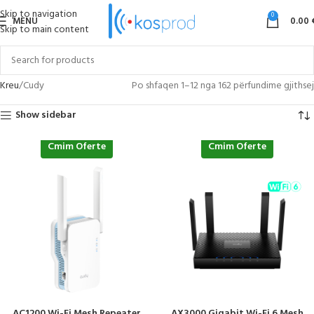
Skip to navigation
0
MENU
0.00
Skip to main content
Kreu
Cudy
Po shfaqen 1–12 nga 162 përfundime gjithsej
Show sidebar
Cmim Oferte
Cmim Oferte
AC1200 Wi-Fi Mesh Repeater
AX3000 Gigabit Wi-Fi 6 Mesh