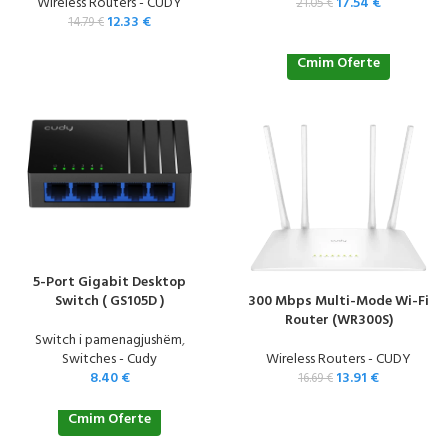
Wireless Routers - CUDY
17.54
€
21.05
€
12.33
€
14.79
€
Cmim Oferte
5-Port Gigabit Desktop
Switch ( GS105D )
300 Mbps Multi-Mode Wi-Fi
Router (WR300S)
Switch i pamenagjushëm
,
Switches - Cudy
Wireless Routers - CUDY
8.40
€
13.91
€
16.69
€
Cmim Oferte