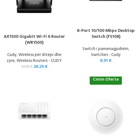
8-Port 10/100 Mbps Desktop
AX1500 Gigabit Wi-Fi 6 Router
Switch (FS108)
(WR1500)
Switch i pamenagjushëm
,
Cudy
,
Wireless për shtëpi dhe
Switches - Cudy
zyre
,
Wireless Routers - CUDY
8.91
€
28.29
€
33.95
€
Cmim Oferte