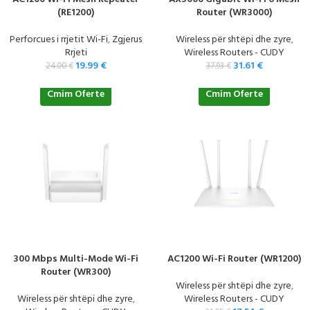
(RE1200)
Router (WR3000)
Perforcues i rrjetit Wi-Fi
,
Zgjerus
Wireless për shtëpi dhe zyre
,
Rrjeti
Wireless Routers - CUDY
19.99
€
31.61
€
24.00
€
37.93
€
Cmim Oferte
Cmim Oferte
300 Mbps Multi-Mode Wi-Fi
AC1200 Wi-Fi Router (WR1200)
Router (WR300)
Wireless për shtëpi dhe zyre
,
Wireless për shtëpi dhe zyre
,
Wireless Routers - CUDY