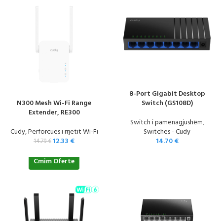
8-Port Gigabit Desktop
N300 Mesh Wi-Fi Range
Switch (GS108D)
Extender, RE300
Switch i pamenagjushëm
,
Cudy
,
Perforcues i rrjetit Wi-Fi
Switches - Cudy
12.33
€
14.70
€
14.79
€
Cmim Oferte