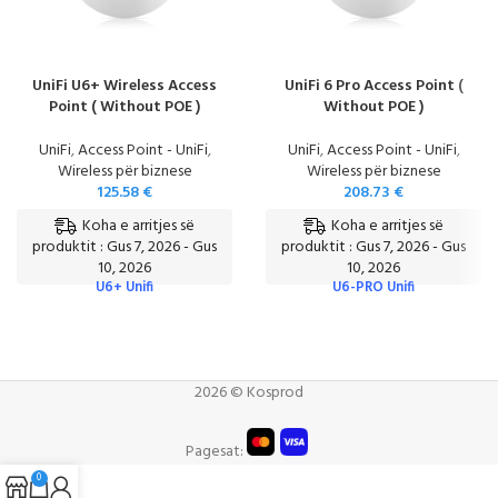
UniFi U6+ Wireless Access
UniFi 6 Pro Access Point (
Point ( Without POE )
Without POE )
UniFi
,
Access Point - UniFi
,
UniFi
,
Access Point - UniFi
,
Wireless për biznese
Wireless për biznese
125.58
€
208.73
€
Koha e arritjes së
Koha e arritjes së
produktit : Gus 7, 2026 - Gus
produktit : Gus 7, 2026 - Gus
10, 2026
10, 2026
U6+ Unifi
U6-PRO Unifi
2026 © Kosprod
Pagesat:
0