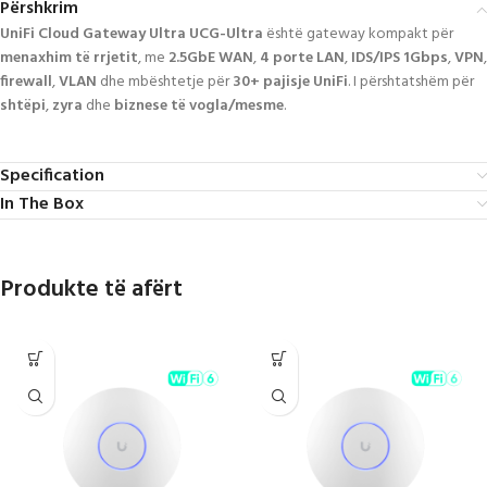
Përshkrim
UniFi Cloud Gateway Ultra UCG-Ultra
është gateway kompakt për
menaxhim të rrjetit
, me
2.5GbE WAN
,
4 porte LAN
,
IDS/IPS 1Gbps
,
VPN
,
firewall
,
VLAN
dhe mbështetje për
30+ pajisje UniFi
. I përshtatshëm për
shtëpi
,
zyra
dhe
biznese të vogla/mesme
.
Specification
In The Box
Produkte të afërt