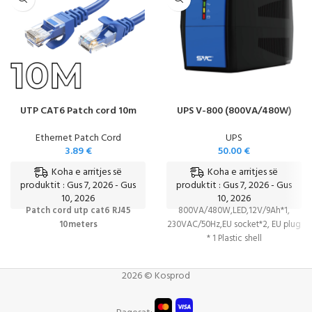
UTP CAT6 Patch cord 10m
UPS V-800 (800VA/480W)
Ethernet Patch Cord
UPS
3.89
€
50.00
€
Koha e arritjes së
Koha e arritjes së
produktit : Gus 7, 2026 - Gus
produktit : Gus 7, 2026 - Gus
10, 2026
10, 2026
Patch cord utp cat6 RJ45
800VA/480W,LED,12V/9Ah*1,
10meters
230VAC/50Hz,EU socket*2, EU plug
* 1 Plastic shell
2026 © Kosprod