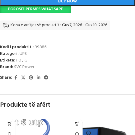
BUY NOW
POROSIT PERMES WHATSAPP
Koha e arritjes së produktit : Gus 7, 2026 - Gus 10, 2026
Kodi i produktit :
99886
Kategori:
UPS
Etiketa:
FO
,
G
Brand:
SVC Power
Share:
Produkte të afërt