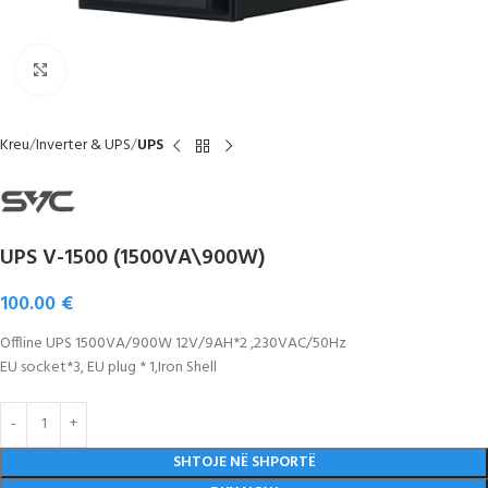
Click to enlarge
Kreu
Inverter & UPS
UPS
UPS V-1500 (1500VA\900W)
100.00
€
Offline UPS 1500VA/900W 12V/9AH*2 ,230VAC/50Hz
EU socket*3, EU plug * 1,Iron Shell
SHTOJE NË SHPORTË