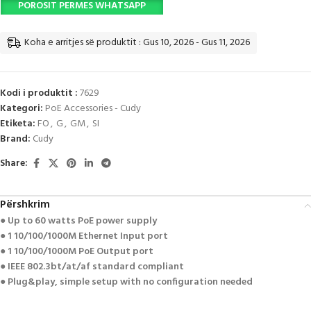
POROSIT PERMES WHATSAPP
Koha e arritjes së produktit : Gus 10, 2026 - Gus 11, 2026
Kodi i produktit :
7629
Kategori:
PoE Accessories - Cudy
Etiketa:
FO
,
G
,
GM
,
SI
Brand:
Cudy
Share:
Përshkrim
● Up to 60 watts PoE power supply
● 1 10/100/1000M Ethernet Input port
● 1 10/100/1000M PoE Output port
● IEEE 802.3bt/at/af standard compliant
● Plug&play, simple setup with no configuration needed