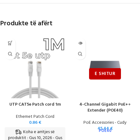
Produkte të afërt
UTP CAT5e Patch cord 1m
4-Channel Gigabit PoE++
Extender (POE40)
Ethernet Patch Cord
0.86
€
PoE Accessories - Cudy
45.44
€
POE40
Koha e arritjes së
produktit : Gus 10, 2026 - Gus