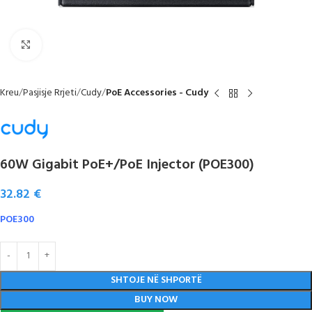
Click to enlarge
Kreu
Pasjisje Rrjeti
Cudy
PoE Accessories - Cudy
60W Gigabit PoE+/PoE Injector (POE300)
32.82
€
POE300
SHTOJE NË SHPORTË
BUY NOW