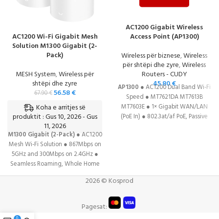
AC1200 Gigabit Wireless
AC1200 Wi-Fi Gigabit Mesh
Access Point (AP1300)
Solution M1300 Gigabit (2-
Pack)
Wireless për biznese
,
Wireless
për shtëpi dhe zyre
,
Wireless
MESH System
,
Wireless për
Routers - CUDY
shtëpi dhe zyre
45.80
€
AP1300
● AC1200 Dual Band Wi-Fi
56.58
€
67.90
€
Speed ● MT7621DA MT7613B
Koha e arritjes së
MT7603E ● 1× Gigabit WAN/LAN
produktit : Gus 10, 2026 - Gus
(PoE In) ● 802.3at/af PoE, Passive
11, 2026
PoE, or DC (DC adapter included) ●
M1300 Gigabit (2-Pack)
● AC1200
Multi-Mode: AP/Router/RE/WISP ●
Mesh Wi-Fi Solution ● 867Mbps on
Mesh
DATASHEET
5GHz and 300Mbps on 2.4GHz ●
Seamless Roaming, Whole Home
Coverage ● 2 Gigabit Ethernet
2026 © Kosprod
Ports ● Compatible with 15 more
DDNS providers ●
PPTP/L2TP/OpenVPN/WireGuard/IPSec/Zerotier
Pagesat:
VPN
DATASHEET
0