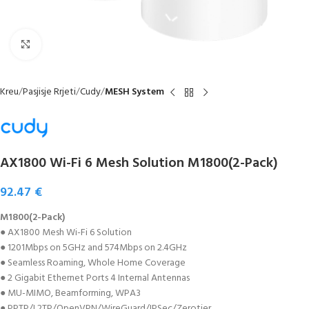
Click to enlarge
Kreu
Pasjisje Rrjeti
Cudy
MESH System
AX1800 Wi-Fi 6 Mesh Solution M1800(2-Pack)
92.47
€
M1800(2-Pack)
● AX1800 Mesh Wi-Fi 6 Solution
● 1201Mbps on 5GHz and 574Mbps on 2.4GHz
● Seamless Roaming, Whole Home Coverage
● 2 Gigabit Ethernet Ports 4 Internal Antennas
● MU-MIMO, Beamforming, WPA3
● PPTP/L2TP/OpenVPN/WireGuard/IPSec/Zerotier